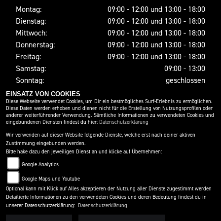
Montag:
09:00 - 12:00 und 13:00 - 18:00
Dienstag:
09:00 - 12:00 und 13:00 - 18:00
Mittwoch:
09:00 - 12:00 und 13:00 - 18:00
Donnerstag:
09:00 - 12:00 und 13:00 - 18:00
Freitag:
09:00 - 12:00 und 13:00 - 18:00
Samstag:
09:00 - 13:00
Sonntag:
geschlossen
EINSATZ VON COOKIES
Diese Webseite verwendet Cookies, um Dir ein bestmögliches Surf-Erlebnis zu ermöglichen.
Diese Daten werden erhoben und dienen nicht für die Erstellung von Nutzungsprofilen oder
SOCIAL MEDIA
anderer weiterführender Verwendung. Sämtliche Informationen zu verwendeten Cookies und
eingebundenen Diensten findest du hier:
Datenschutzerklärung
Wir verwenden auf dieser Website folgende Dienste, welche erst nach deiner aktiven
Zustimmung eingebunden werden.
Bitte hake dazu den jeweiligen Dienst an und klicke auf Übernehmen:
Google Analytics
Google Maps und Youtube
Optional kann mit Klick auf Alles akzeptieren der Nutzung aller Dienste zugestimmt werden
Detailierte Informationen zu den verwendeten Cookies und deren Bedeutung findest du in
IMPRESSUM
DATENSCHUTZ
DISCLAIMER
unserer Datenschutzerklärung:
Datenschutzerklärung
BARRIEREFREIHEIT
AGB