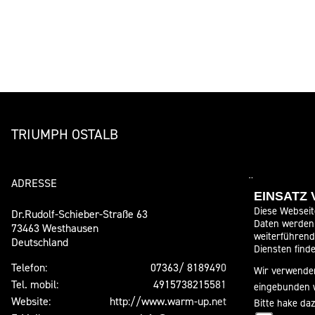
TRIUMPH OSTALB
ADRESSE
ÖFFNUNGSZE
EINSATZ
Diese Webseit
Dr.Rudolf-Schieber-Straße 63
Sommer
Daten werden 
73463 Westhausen
weiterführen
Deutschland
Montag:
Diensten finde
Dienstag:
Telefon:
07363/ 8189490
Wir verwenden
Mittwoch:
Tel. mobil:
4915738215581
eingebunden 
Donnerstag:
Website:
http://www.warm-up.net
Bitte hake da
Freitag: