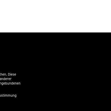
chen. Diese
 anderer
eingebundenen
 Zustimmung