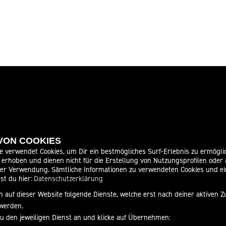
ITEN
SOCIAL MEDIA
 VON COOKIES
e verwendet Cookies, um Dir ein bestmögliches Surf-Erlebnis zu ermögli
erhoben und dienen nicht für die Erstellung von Nutzungsprofilen oder
der Verwendung. Sämtliche Informationen zu verwendeten Cookies und 
09:00 - 12:00 und 13:00 - 18:00
st du hier:
Datenschutzerklärung
09:00 - 12:00 und 13:00 - 18:00
 auf dieser Website folgende Dienste, welche erst nach deiner aktiven
09:00 - 12:00 und 13:00 - 18:00
werden.
09:00 - 12:00 und 13:00 - 18:00
zu den jeweiligen Dienst an und klicke auf Übernehmen:
09:00 - 12:00 und 13:00 - 18:00